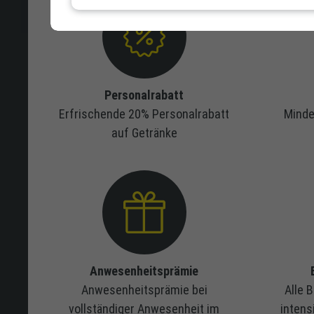
Personalrabatt
Erfrischende 20% Personalrabatt
Minde
auf Getränke
Anwesenheitsprämie
Anwesenheitsprämie bei
Alle 
vollständiger Anwesenheit im
intens