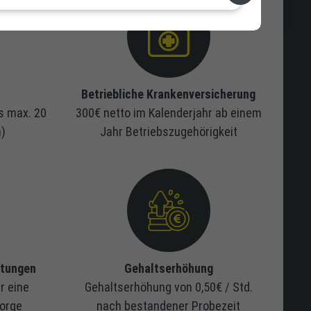
Betriebliche Krankenversicherung
s max. 20
300€ netto im Kalenderjahr ab einem
)
Jahr Betriebszugehörigkeit
stungen
Gehaltserhöhung
r eine
Gehaltserhöhung von 0,50€ / Std.
sorge
nach bestandener Probezeit