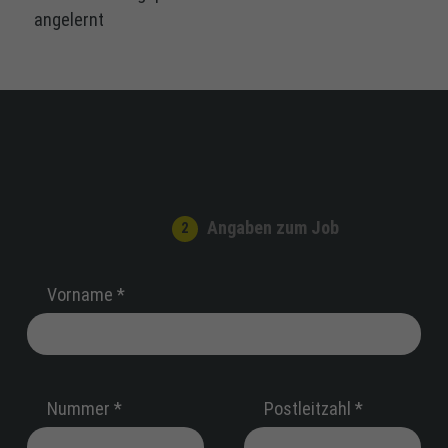
angelernt
Angaben zum Job
Vorname *
Nummer *
Postleitzahl *