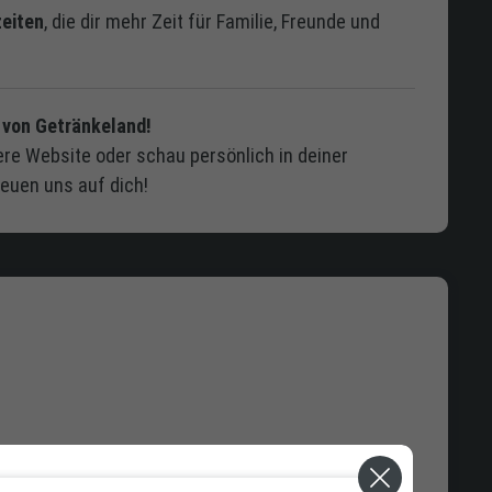
eiten
, die dir mehr Zeit für Familie, Freunde und
l von Getränkeland!
ere Website oder schau persönlich in deiner
reuen uns auf dich!