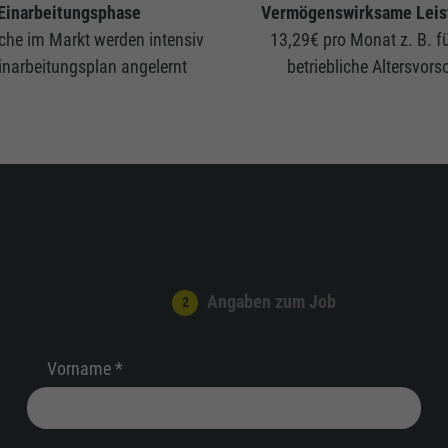
Einarbeitungsphase
Vermögenswirksame Leis
iche im Markt werden intensiv
13,29€ pro Monat z. B. fü
inarbeitungsplan angelernt
betriebliche Altersvors
Angaben zum Job
Vorname *