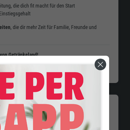
itung, die dich fit macht für den Start
Einstiegsgehalt
eiten
, die dir mehr Zeit für Familie, Freunde und
 von Getränkeland!
re Website oder schau persönlich in deiner
euen uns auf dich!