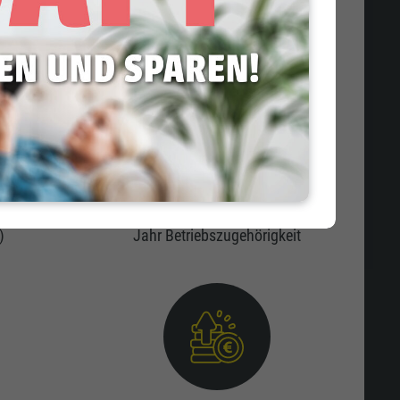
Betriebliche Krankenversicherung
s max. 20
300€ netto im Kalenderjahr ab einem
)
Jahr Betriebszugehörigkeit