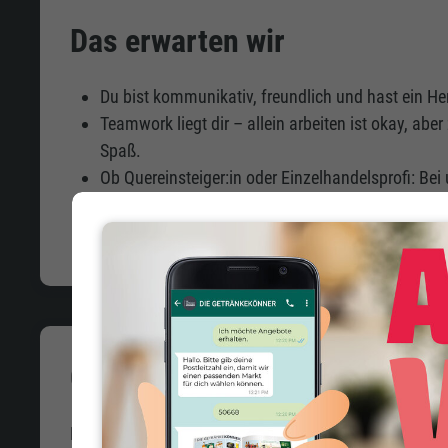
Das erwarten wir
Du bist kommunikativ, freundlich und hast ein Her
Teamwork liegt dir – allein arbeiten ist okay, a
Spaß.
Ob Quereinsteiger:in oder Einzelhandelsprofi: Bei
Engagement!
GETRÄNKELANDCARE - Deine V
Egal ob im Verkauf oder als Marktleitung: Bei Geträ