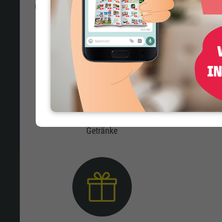
unterstützen dich mit starken Benefits – für deinen A
Personalrabatt
Erfrischende 20% Personalrabatt auf
Minde
Getränke