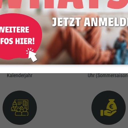
lltag, deine Zukunft und dein Wohlbefinden.
Urlaub
Arbeitszeit
stens 31 Urlaubstage im
6-Tage-Woche, Werktags bi
Kalenderjahr
Uhr (Sommersaison