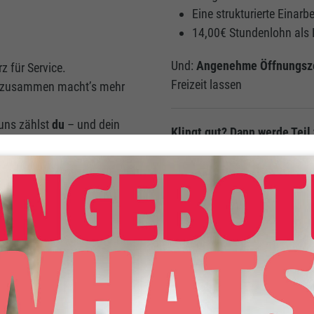
Eine strukturierte Einarbe
14,00€ Stundenlohn als 
Und:
Angenehme Öffnungsz
z für Service.
Freizeit lassen
ber zusammen macht’s mehr
 uns zählst
du
– und dein
Klingt gut? Dann werde Teil
Bewirb dich direkt über unse
Wunschfiliale vorbei – wir fr
orteile und Zusatzleistungen
nkeland bekommst du mehr als nur einen Job. Wir